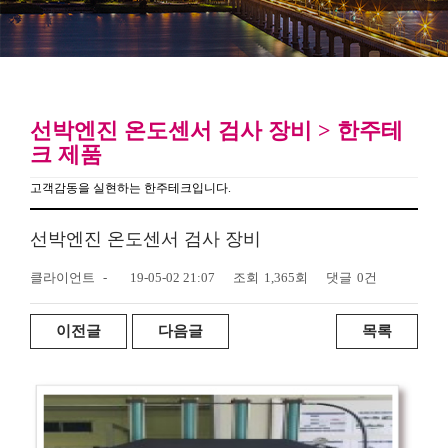
선박엔진 온도센서 검사 장비 > 한주테
크 제품
고객감동을 실현하는 한주테크입니다.
선박엔진 온도센서 검사 장비
클라이언트
-
19-05-02 21:07
조회
1,365회
댓글
0건
이전글
다음글
목록