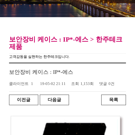
보안장비 케이스 : IP*-에스 > 한주테크
제품
고객감동을 실현하는 한주테크입니다.
보안장비 케이스 : IP*-에스
클라이언트
1
19-05-02 21:11
조회
1,153회
댓글
0건
이전글
다음글
목록