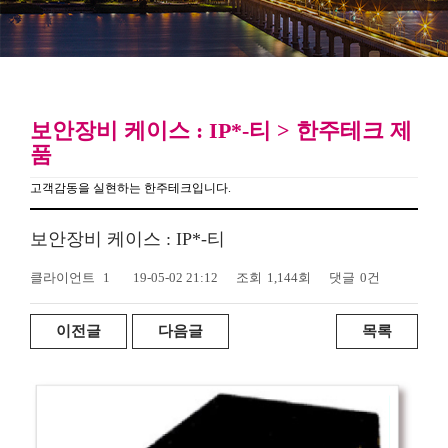
보안장비 케이스 : IP*-티 > 한주테크 제
품
고객감동을 실현하는 한주테크입니다.
보안장비 케이스 : IP*-티
클라이언트
1
19-05-02 21:12
조회
1,144회
댓글
0건
이전글
다음글
목록